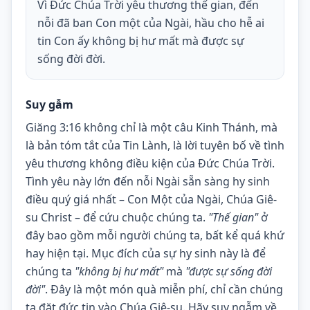
Vì Đức Chúa Trời yêu thương thế gian, đến
nỗi đã ban Con một của Ngài, hầu cho hễ ai
tin Con ấy không bị hư mất mà được sự
sống đời đời.
Suy gẫm
Giăng 3:16 không chỉ là một câu Kinh Thánh, mà 
là bản tóm tắt của Tin Lành, là lời tuyên bố về tình 
yêu thương không điều kiện của Đức Chúa Trời. 
Tình yêu này lớn đến nỗi Ngài sẵn sàng hy sinh 
điều quý giá nhất – Con Một của Ngài, Chúa Giê-
su Christ – để cứu chuộc chúng ta. 
"Thế gian"
 ở 
đây bao gồm mỗi người chúng ta, bất kể quá khứ 
hay hiện tại. Mục đích của sự hy sinh này là để 
chúng ta 
"không bị hư mất"
 mà 
"được sự sống đời 
đời"
. Đây là một món quà miễn phí, chỉ cần chúng 
ta đặt đức tin vào Chúa Giê-su. Hãy suy ngẫm về 