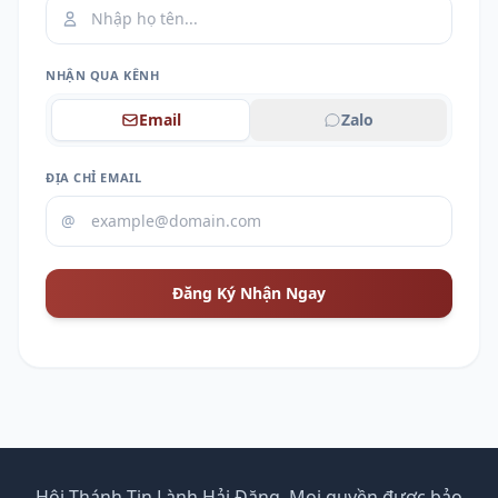
NHẬN QUA KÊNH
Email
Zalo
ĐỊA CHỈ EMAIL
@
Đăng Ký Nhận Ngay
Hội Thánh Tin Lành Hải Đăng. Mọi quyền được bảo