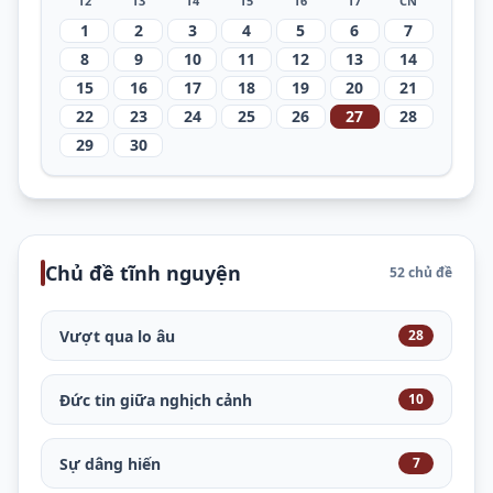
T2
T3
T4
T5
T6
T7
CN
1
2
3
4
5
6
7
8
9
10
11
12
13
14
15
16
17
18
19
20
21
22
23
24
25
26
27
28
29
30
Chủ đề tĩnh nguyện
52 chủ đề
Vượt qua lo âu
28
Đức tin giữa nghịch cảnh
10
Sự dâng hiến
7