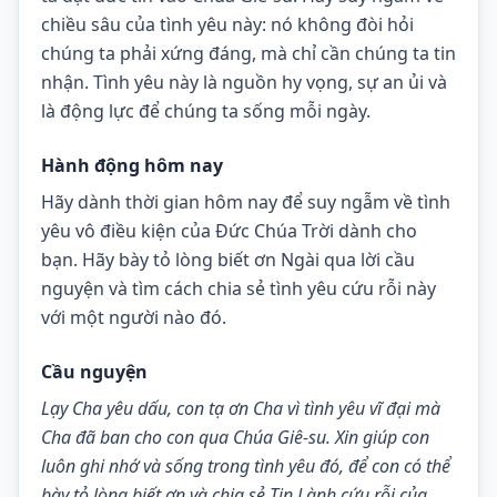
chiều sâu của tình yêu này: nó không đòi hỏi 
chúng ta phải xứng đáng, mà chỉ cần chúng ta tin 
nhận. Tình yêu này là nguồn hy vọng, sự an ủi và 
là động lực để chúng ta sống mỗi ngày.
Hành động hôm nay
Hãy dành thời gian hôm nay để suy ngẫm về tình 
yêu vô điều kiện của Đức Chúa Trời dành cho 
bạn. Hãy bày tỏ lòng biết ơn Ngài qua lời cầu 
nguyện và tìm cách chia sẻ tình yêu cứu rỗi này 
với một người nào đó.
Cầu nguyện
Lạy Cha yêu dấu, con tạ ơn Cha vì tình yêu vĩ đại mà 
Cha đã ban cho con qua Chúa Giê-su. Xin giúp con 
luôn ghi nhớ và sống trong tình yêu đó, để con có thể 
bày tỏ lòng biết ơn và chia sẻ Tin Lành cứu rỗi của 