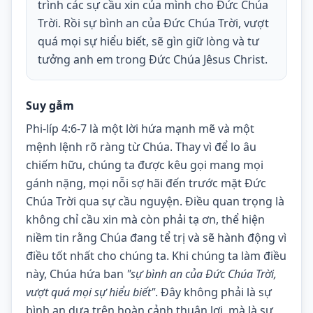
trình các sự cầu xin của mình cho Đức Chúa
Trời. Rồi sự bình an của Đức Chúa Trời, vượt
quá mọi sự hiểu biết, sẽ gìn giữ lòng và tư
tưởng anh em trong Đức Chúa Jêsus Christ.
Suy gẫm
Phi-líp 4:6-7 là một lời hứa mạnh mẽ và một 
mệnh lệnh rõ ràng từ Chúa. Thay vì để lo âu 
chiếm hữu, chúng ta được kêu gọi mang mọi 
gánh nặng, mọi nỗi sợ hãi đến trước mặt Đức 
Chúa Trời qua sự cầu nguyện. Điều quan trọng là 
không chỉ cầu xin mà còn phải tạ ơn, thể hiện 
niềm tin rằng Chúa đang tể trị và sẽ hành động vì 
điều tốt nhất cho chúng ta. Khi chúng ta làm điều 
này, Chúa hứa ban 
"sự bình an của Đức Chúa Trời, 
vượt quá mọi sự hiểu biết"
. Đây không phải là sự 
bình an dựa trên hoàn cảnh thuận lợi, mà là sự 