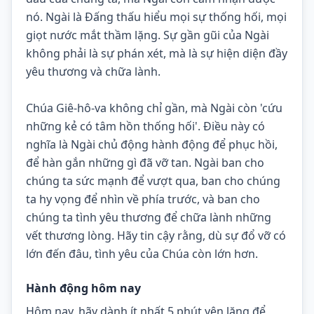
nó. Ngài là Đấng thấu hiểu mọi sự thống hối, mọi 
giọt nước mắt thầm lặng. Sự gần gũi của Ngài 
không phải là sự phán xét, mà là sự hiện diện đầy 
yêu thương và chữa lành.
Chúa Giê-hô-va không chỉ gần, mà Ngài còn 'cứu 
những kẻ có tâm hồn thống hối'. Điều này có 
nghĩa là Ngài chủ động hành động để phục hồi, 
để hàn gắn những gì đã vỡ tan. Ngài ban cho 
chúng ta sức mạnh để vượt qua, ban cho chúng 
ta hy vọng để nhìn về phía trước, và ban cho 
chúng ta tình yêu thương để chữa lành những 
vết thương lòng. Hãy tin cậy rằng, dù sự đổ vỡ có 
lớn đến đâu, tình yêu của Chúa còn lớn hơn.
Hành động hôm nay
Hôm nay, hãy dành ít nhất 5 phút yên lặng để 