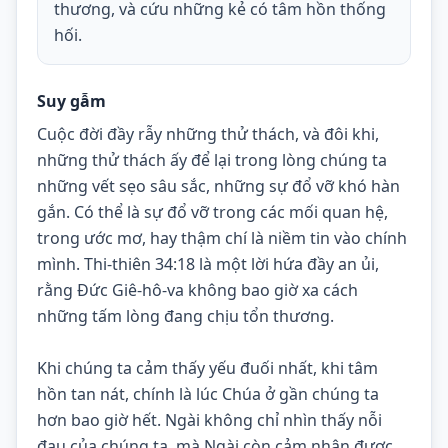
thương, và cứu những kẻ có tâm hồn thống
hối.
Suy gẫm
Cuộc đời đầy rẫy những thử thách, và đôi khi, 
những thử thách ấy để lại trong lòng chúng ta 
những vết sẹo sâu sắc, những sự đổ vỡ khó hàn 
gắn. Có thể là sự đổ vỡ trong các mối quan hệ, 
trong ước mơ, hay thậm chí là niềm tin vào chính 
mình. Thi-thiên 34:18 là một lời hứa đầy an ủi, 
rằng Đức Giê-hô-va không bao giờ xa cách 
những tấm lòng đang chịu tổn thương.
Khi chúng ta cảm thấy yếu đuối nhất, khi tâm 
hồn tan nát, chính là lúc Chúa ở gần chúng ta 
hơn bao giờ hết. Ngài không chỉ nhìn thấy nỗi 
đau của chúng ta, mà Ngài còn cảm nhận được 