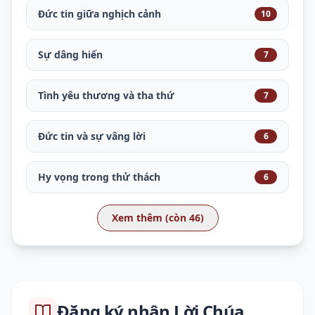
Đức tin giữa nghịch cảnh
10
Sự dâng hiến
7
Tình yêu thương và tha thứ
7
Đức tin và sự vâng lời
6
Hy vọng trong thử thách
6
Xem thêm (còn 46)
Đăng ký nhận Lời Chúa