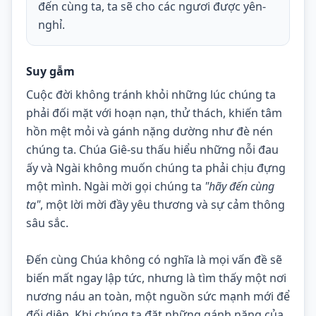
đến cùng ta, ta sẽ cho các ngươi được yên-
nghỉ.
Suy gẫm
Cuộc đời không tránh khỏi những lúc chúng ta 
phải đối mặt với hoạn nạn, thử thách, khiến tâm 
hồn mệt mỏi và gánh nặng dường như đè nén 
chúng ta. Chúa Giê-su thấu hiểu những nỗi đau 
ấy và Ngài không muốn chúng ta phải chịu đựng 
một mình. Ngài mời gọi chúng ta 
"hãy đến cùng 
ta"
, một lời mời đầy yêu thương và sự cảm thông 
sâu sắc.
Đến cùng Chúa không có nghĩa là mọi vấn đề sẽ 
biến mất ngay lập tức, nhưng là tìm thấy một nơi 
nương náu an toàn, một nguồn sức mạnh mới để 
đối diện. Khi chúng ta đặt những gánh nặng của 