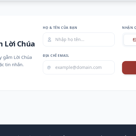
HỌ & TÊN CỦA BẠN
NHẬN 
n Lời Chúa
ĐỊA CHỈ EMAIL
uy gẫm Lời Chúa
c tin nhắn.
@