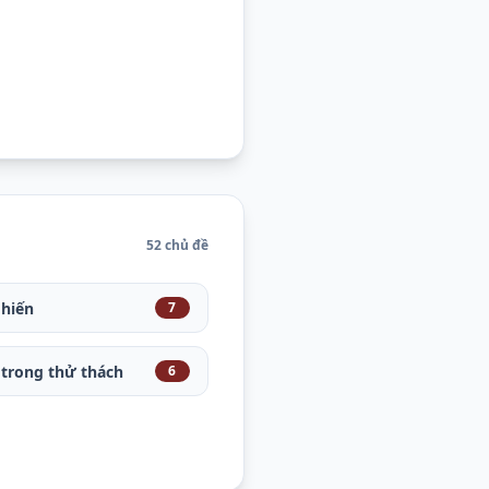
52 chủ đề
 hiến
7
trong thử thách
6