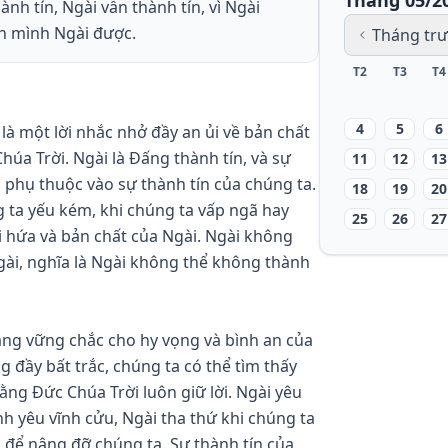
Tháng 05/2
nh tín, Ngài vẫn thành tín, vì Ngài
nh mình Ngài được.
Tháng tr
T2
T3
T4
4
5
6
à một lời nhắc nhở đầy an ủi về bản chất 
úa Trời. Ngài là Đấng thành tín, và sự 
11
12
13
 phụ thuộc vào sự thành tín của chúng ta. 
18
19
20
 ta yếu kém, khi chúng ta vấp ngã hay 
25
26
27
i hứa và bản chất của Ngài. Ngài không 
gài, nghĩa là Ngài không thể không thành 
ảng vững chắc cho hy vọng và bình an của 
 đầy bất trắc, chúng ta có thể tìm thấy 
rằng Đức Chúa Trời luôn giữ lời. Ngài yêu 
h yêu vĩnh cửu, Ngài tha thứ khi chúng ta 
 để nâng đỡ chúng ta. Sự thành tín của 