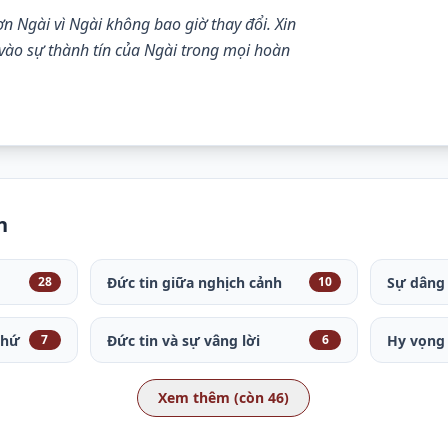
ơn Ngài vì Ngài không bao giờ thay đổi. Xin 
vào sự thành tín của Ngài trong mọi hoàn 
n
Đức tin giữa nghịch cảnh
Sự dâng
28
10
thứ
Đức tin và sự vâng lời
Hy vọng 
7
6
Xem thêm (còn 46)