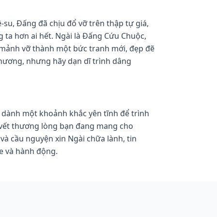
-su, Đấng đã chịu đổ vỡ trên thập tự giá, 
 ta hơn ai hết. Ngài là Đấng Cứu Chuộc, 
mảnh vỡ thành một bức tranh mới, đẹp đẽ 
hương, nhưng hãy dạn dĩ trình dâng 
dành một khoảnh khắc yên tĩnh để trình 
vết thương lòng bạn đang mang cho 
 và cầu nguyện xin Ngài chữa lành, tin 
e và hành động.
 Ngài là Đấng chữa lành tấm lòng tan vỡ. Xin 
hững vết thương lòng con. Xin ban cho con 
 để bước đi trong sự chữa lành của Ngài. 