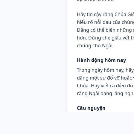
Hãy tin cậy rằng Chúa Giê
hiểu rõ nỗi đau của chúng
Đấng có thể biến những 
hơn. Đừng che giấu vết t
chúng cho Ngài.
Hành động hôm nay
Trong ngày hôm nay, hãy 
dâng một sự đổ vỡ hoặc 
Chúa. Hãy viết ra điều đó
rằng Ngài đang lắng ngh
Cầu nguyện
Lạy Chúa, con tạ ơn Ngài vì
Ngài chạm đến và băng bó n
đức tin, bình an và hy vọng