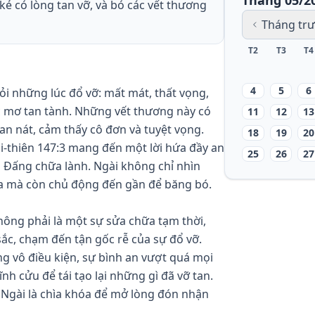
Tháng 05/2
ẻ có lòng tan vỡ, và bó các vết thương
Tháng tr
T2
T3
T4
4
5
6
i những lúc đổ vỡ: mất mát, thất vọng, 
 mơ tan tành. Những vết thương này có 
11
12
13
an nát, cảm thấy cô đơn và tuyệt vọng. 
18
19
20
-thiên 147:3 mang đến một lời hứa đầy an 
25
26
27
à Đấng chữa lành. Ngài không chỉ nhìn 
ta mà còn chủ động đến gần để băng bó.
ông phải là một sự sửa chữa tạm thời, 
ắc, chạm đến tận gốc rễ của sự đổ vỡ. 
g vô điều kiện, sự bình an vượt quá mọi 
ĩnh cửu để tái tạo lại những gì đã vỡ tan. 
 Ngài là chìa khóa để mở lòng đón nhận 